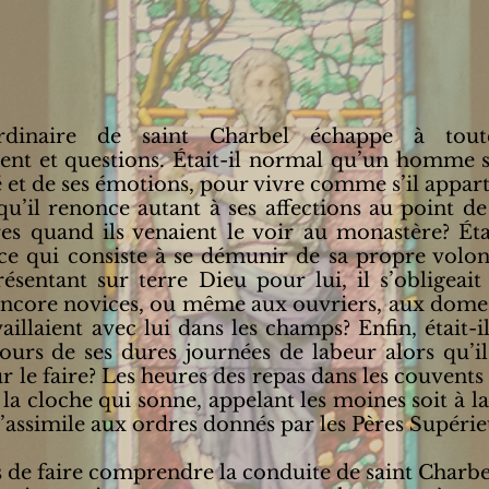
rdinaire de saint Charbel échappe à tou
ent et questions. Était-il normal qu’un homme 
 et de ses émotions, pour vivre comme s’il appar
qu’il renonce autant à ses affections au point d
res quand ils venaient le voir au monastère? Ét
ce qui consiste à se démunir de sa propre volon
résentant sur terre Dieu pour lui, il s’obligeai
encore novices, ou même aux ouvriers, aux domest
vaillaient avec lui dans les champs? Enfin, était-i
urs de ses dures journées de labeur alors qu’il
 le faire? Les heures des repas dans les couvents e
 la cloche qui sonne, appelant les moines soit à la 
s’assimile aux ordres donnés par les Pères Supérie
 de faire comprendre la conduite de saint Charbe