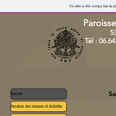
Ce site a été conçu sur la p
Paroisse
5
Tél : 06.64
Sa
Accueil
Horaires des messes et Activités