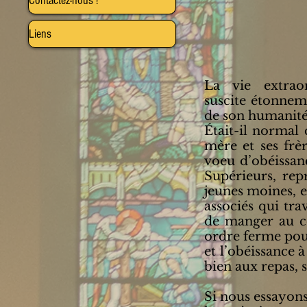
Contactez-nous !
Liens
La vie extrao
suscite étonnem
de son humanité
Était-il normal 
mère et ses frè
voeu d’obéissan
Supérieurs, rep
jeunes moines, 
associés qui tra
de manger au co
ordre ferme pour
et l’obéissance à
bien aux repas, 
Si nous essayons