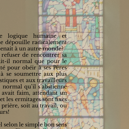
te logique humaine et
se dépouille radicalement
tenait à un autre monde?
e refuser de rencontrer sa
ait-il normal que pour le
té pour obéir à ses Pères
t à se soumettre aux plus
iques et aux travailleurs
l normal qu’il s’abstienne
 avait faim, attendant un
t les ermitages sont fixes
prière, soit au travail, ou
urs!
l selon le simple bon sens