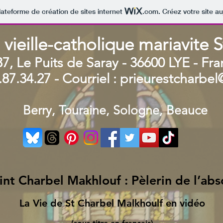
lateforme de création de sites internet
.com
. Créez votre site au
 vieille-catholique mariavite 
37, Le Puits de Saray - 36600 LYE - Fr
.87.34.27 - Courriel :
prieurestcharbe
Berry, Touraine, Sologne, Beauce
int Charbel Makhlouf : Pèlerin de l’abs
La Vie de St Charbel Malkhoulf en vidéo