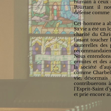
humain à ceux 
Pourtant il n
défense comme qu
Cet homme a aba
Sa vie a été un 
charité du Chri
faisant toucher 
sauterelles des
recommandaient à
Nous entendons 
ermites et des 
la société d’au
comme Charbel 
vie, désormais 
contribuerons à
l’Esprit-Saint d
et prie encore a