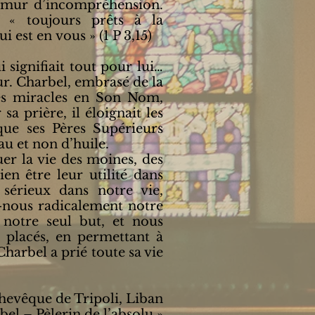
 mur d’incompréhension.
« toujours prêts à la
est en vous » (1 P 3,15)
ignifiait tout pour lui…
ur. Charbel, embrasé de la
des miracles en Son Nom,
a prière, il éloignait les
 que ses Pères Supérieurs
u et non d’huile.
r la vie des moines, des
en être leur utilité dans
 sérieux dans notre vie,
nous radicalement notre
 notre seul but, et nous
 placés, en permettant à
Charbel a prié toute sa vie
evêque de Tripoli, Liban
bel – Pèlerin de l’absolu »