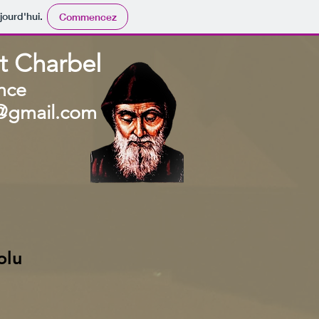
jourd'hui.
Commencez
St Charbel
ance
l@gmail.com
olu