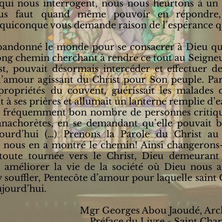
qui nous interrogent, nous nous heurtons à un
ous faut quand même pouvoir en répondre, 
iconque vous demande raison de l’espérance qui 
ndonné le monde pour se consacrer à Dieu qui s
long chemin cherchant à rendre ce tout au Seigne
st, pouvait désormais intercéder et effectuer 
l’amour agissant du Christ pour Son peuple. Par s
 propriétés du couvent, guérissait les malades
 ses prières et allumait un lanterne remplie d’ea
fréquemment bon nombre de personnes critique
anachorètes, en se demandant qu’elle pouvait bi
jourd’hui (…) Prenons la Parole du Christ au
nous en a montré le chemin! Ainsi changerons-
toute tournée vers le Christ, Dieu demeurant
 améliorer la vie de la société où Dieu nous a
’y souffler, Pentecôte d’amour pour laquelle saint 
ujourd’hui.
Mgr Georges Abou Jaoudé, Arch
Préface du Livre « Saint Char